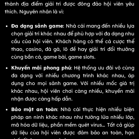
thành địa điểm giải trí được đông đảo hội viên yêu
thích. Nguyên nhân là vì:
Đa dạng sảnh game
: Nhà cái mang đến nhiều lựa
chọn giải trí khác nhau để phù hợp với đa dạng nhu
cầu của hội viên. Khách hàng có thể cá cược thể
thao, casino, đá gà, lô đề hay giải trí đổi thưởng
cùng bắn cá, game bài, game slots.
Khuyến mãi phong phú
: Hệ thống ưu đãi vô cùng
đa dạng với nhiều chương trình khác nhau, áp
dụng cho mọi sảnh game. Với nhiều mốc giá trị
khác nhau, hội viên chơi càng nhiều, khuyến mãi
nhận được càng hấp dẫn.
Bảo mật an toàn
: Nhà cái thực hiện nhiều biện
pháp an ninh khác nhau như tường lửa nhiều lớp,
mã hóa dữ liệu, phần mềm quét virus… Tất cả giúp
dữ liệu của hội viên được đảm bảo an toàn, hạn