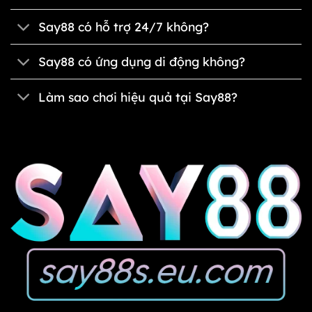
Say88 có hỗ trợ 24/7 không?
Say88 có ứng dụng di động không?
Làm sao chơi hiệu quả tại Say88?