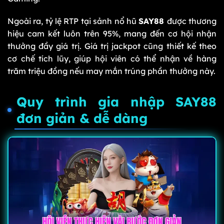
Ngoài ra, tỷ lệ RTP tại sảnh nổ hũ
SAY88
được thương
hiệu cam kết luôn trên 95%, mang đến cơ hội nhận
thưởng đầy giá trị. Giá trị jackpot cũng thiết kế theo
cơ chế tích lũy, giúp hội viên có thể nhận về hàng
trăm triệu đồng nếu may mắn trúng phần thưởng này.
Quy trình gia nhập SAY88
đơn giản & dễ dàng