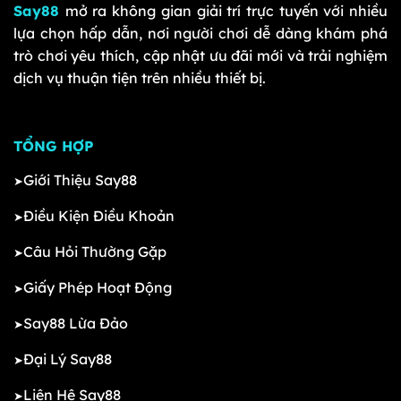
Say88
mở ra không gian giải trí trực tuyến với nhiều
lựa chọn hấp dẫn, nơi người chơi dễ dàng khám phá
trò chơi yêu thích, cập nhật ưu đãi mới và trải nghiệm
dịch vụ thuận tiện trên nhiều thiết bị.
TỔNG HỢP
Giới Thiệu Say88
Điều Kiện Điều Khoản
Câu Hỏi Thường Gặp
Giấy Phép Hoạt Động
Say88 Lừa Đảo
Đại Lý Say88
Liên Hệ Say88