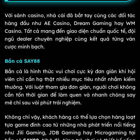
Với sảnh casino, nhà cái đã bắt tay cùng các đối tác
hàng đầu như AE Casino, Dream Gaming hay WM
Casino. Tất cả mang đến giao diện chuẩn quốc tế, đội
ngũ dealer chuyên nghiệp cùng kết quả từng ván
cược minh bạch.
Bắn cá SAY88
Bắn cá là hình thức vui chơi cực kỳ đơn giản khi hội
viên chỉ cần hạ thật nhiều mục tiêu nhất nhằm kiếm
thưởng. Với luật tham gia đơn giản, người chơi không
cần tốn thời gian để làm quen và nhanh chóng say
mê chỉ sau vài phút trải nghiệm.
Không chỉ vậy, khách hàng có thể lựa chọn hàng loạt
tựa game đỉnh cao từ những nhà phát triển nổi tiếng
như Jili Gaming, JDB Gaming hay Microgaming tại