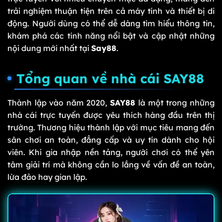
trải nghiệm thuận tiện trên cả máy tính và thiết bị di
động. Người dùng có thể dễ dàng tìm hiểu thông tin,
khám phá các tính năng nổi bật và cập nhật những
nội dung mới nhất tại
Say88
.
Tổng quan về nhà cái SAY88
Thành lập vào năm 2020,
SAY88
là một trong những
nhà cái trực tuyến được yêu thích hàng đầu trên thị
trường. Thương hiệu thành lập với mục tiêu mang đến
sân chơi an toàn, đẳng cấp và uy tín dành cho hội
viên. Khi gia nhập nền tảng, người chơi có thể yên
tâm giải trí mà không cần lo lắng về vấn đề an toàn,
lừa đảo hay gian lập.